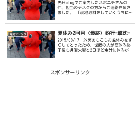
先日blogでご案内したスポニチさんの
件、担当のデスクの方からご連絡を頂き
ました。 「現地取材をしていくうちに
いろいろなことが分かってきました。来
週あたりに記事にする予定です」 との
こと。小湊界隈や漁協さん等色々主剤な
夏休み2回目（最終）釣行-撃沈-
さったようです...
外房アジング
2015/08/17 外房あちこちお盆休みをず
らしてとったため、世間の人が夏休み終
了後も月曜火曜と2日ほど余計に休みが
ある。というわけで日曜夕方～月曜朝ま
での予定で日曜の午後からまた外房
へ、、先ず月曜の朝からお墓参り。母親
を買い物に連れて行...
スポンサーリンク