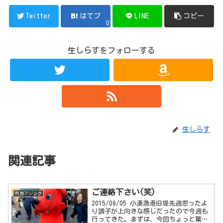
Twitter
はてブ
LINE
コピー
0
生しらすをフォローする
生しらす
関連記事
ご連絡下さい(笑)
外房アジング
2015/09/05 小湊漁港旧堤先週思ったよ
り調子が上向きな感じだったので今週も
行ってきた。まずは、今回ちょっと驚い