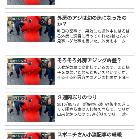
たことが。ハイシーズンの時からちょこ
ちょこ現場でお会いしていて、先週久々
に方から「ブログ見てます」と言われ
外房のアジは幻の魚になったの
た。どうやってた...
外房アジング
か？
昨日の記事で、果敢にも連休中にはるば
る外房に調査に行ってくれたM輪さんが
見事ホゲた事を書いた。外房をホームと
する人たちのブログを巡回してみると、
いくつかの港では朝夕のマヅメ時に良い
思いをできるようになってきている場所
そろそろ外房アジング終盤？
もあるようだ。そんな状態...
外房アジング
天候が急激に変化しているので、まだ様
子を見ないとなんともいえないですが、
そろそろ外房方面のアジの釣果が下降気
味のようですね。安定感では随一の例の
みなとも先週末は朝夕ともアジングでは
イマイチだったようです。
３週間ぶりのつり
外房アジング
2016/05/28 新堤＠小湊 GW後半のぎっ
くり腰やら車の入れ替えやらで、つりが
出来なかったので3週ぶりのつり。 途中
眠さに耐えられず仮眠してちょっと遅め
に着いた小湊新堤防は0:00ですでにほぼ
満席状態。 こんな時間に埋まってるな
スポニチさん小湊記事の続報
んてす...
外房アジング