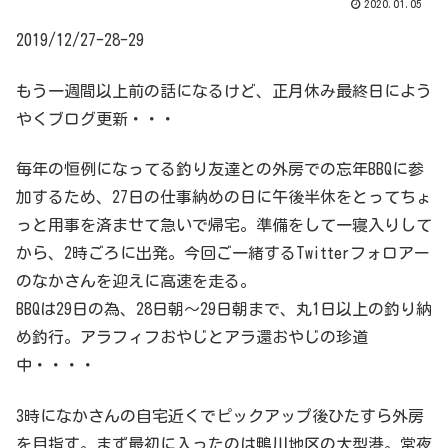
2020.01.05
2019/12/27-28-29
もう一週間以上前の話になるけど、正月休み最終日によう
やくブログ更新・・・
毎年の恒例になってる釣り友達との外房での忘年BBQに参
加するため、27日の仕事納めの日に午後半休をとってちょ
っと用事を済ませて急いで帰宅。準備をして一寝入りして
から、2時ごろに出発。今回ご一緒するTwitterフォロアー
のなかさんを迎えに高速を走る。
BBQは29日の為、28日朝～29日朝まで、丸1日以上の釣り納
め釣行。アラフィフおやじとアラ還おやじの珍道
中・・・・
3時になかさんの自宅近くでピックアップ後ひたすら外房
を目指す。まず最初に入ったのは鴨川地区の大型港。常夜