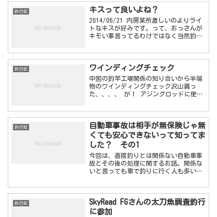
キスって良いよね？
釣行記
2014/06/21 内房某所激しいのよりライ
トなキスが好みです。って、おっさんが
キモい事言ってるわけではなく当然釣り
の話です。前回の釣行ですっかりライト
なキス釣りが面白くなってしまったので
今回はそれを目的に行ってみました。先
ワインディングチェック
週に引き続き慣...
釣行記
中国の釣竿工場関係の知り合いから半端
物のワインディングチェック沢山貰っ
た、、、、 が！ アジングロッドに使う
には微妙なサイズばかり、、、 内径
12mm～14mm位ばかり。 ロッドビルドや
ってるか方で欲しい方居たら格安ですお
自動車事故は相手が無保険じゃ無
譲り...
釣行記
くても安心できないって知ってま
した？ その1
今回は、直接釣りとは関係ない自動車事
故とその後の処理に関するお話。関係な
いと言っても車で釣りに行く人も多いと
思うので、お暇ならちょっと一読してお
いて欲しい。とりあえず、何が起こった
かを２～３回に分けて書いていきます。
SkyRead FGさんの太刀魚調査釣行
そして、その後も決着がつ...
釣行記
に参加