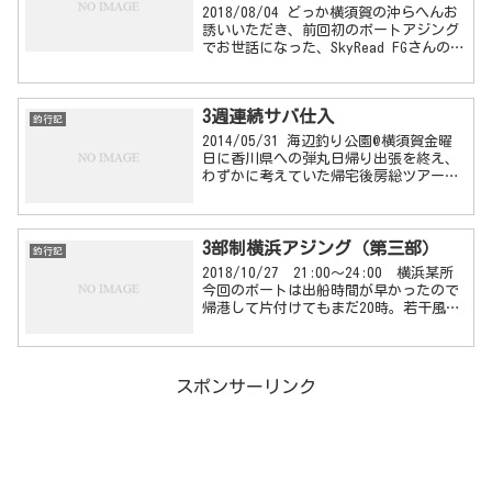
2018/08/04 どっか横須賀の沖らへんお
誘いいただき、前回初のボートアジング
でお世話になった、SkyRead FGさんの太
刀魚調査釣行に参加してきました。誘わ
れて勢いで「行きます！」て言っちゃっ
たはいいけど、未知の釣り。色々聞いて
3週連続サバ仕入
みる...
釣行記
2014/05/31 海辺釣り公園@横須賀金曜
日に香川県への弾丸日帰り出張を終え、
わずかに考えていた帰宅後房総ツアーは
とても無理だと悟り、おとなしく寝て爽
やかに起きた土曜日、、、同居している
年老いたおかんから「今日は釣り行かな
3部制横浜アジング（第三部）
いの？サバがも...
釣行記
2018/10/27 21:00～24:00 横浜某所
今回のボートは出船時間が早かったので
帰港して片付けてもまだ20時。若干風が
あるとはいえ、せっかく横浜まで来てる
ののにこのまま帰るのはもったいない。
ということで残業していくことに。M輪
さん...
スポンサーリンク