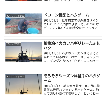
10/11（月）ということでSNS上には解禁
初日からわりと好調な釣果が載っていた
ので、楽しみにして今年の開幕初戦を迎
えた。メンバーはいつのもかいさん
ドローン撮影とハタゲーム
と...
ロックフィッシュ
2021/08/21 数年前までは外房をメイン
としたアジングばかりやっていたのだけ
ど、ここ2年くらいは完全にオフショア
メイン。その中でもこのボートハタゲー
ムは最もハマってると思う。自分が好き
な「アタリを掛けていく釣り」でなおか
相模湾イカカワハギリレーたまに
つパワ...
ティップラン
ハタ
2021/11/06 ハタのシーズンはそろそろ
終わっているのでこれからはティップラ
ンエギングとカワハギがメインになって
くる相模湾。ただ、狙えばハタは一年中
釣れるので念のためハタタックルも忍ば
せて・・・二兎ならぬ三兎を追ってみる
そろそろシーズン終盤？のハタゲ
が・・...
ロックフィッシュ
ーム
2019/11/16 横須賀長井港 長井第ニ勘
兵衞丸最近ハマっているハタゲーム。釣
って楽しい食べて美味しい、というわけ
でまたまた行ってきました。あっという
間の4回目。 いつもご一緒するかい...