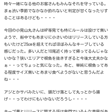
時々一緒になる他のお客さんもみんなそれを守っている。
まぁ渋い季節でなかなか釣れないと判定が甘くなったりす
ることはあるけども・・・・
今回の小見山丸さんはHP等見ても特にルールは設けて無い
ようで、船中でもあまりに小さいのはリリースしている方
もいたけど25cmを超えてればほぼみんなキープしている
感じだった。多い人だと10尾近く持って帰ってるんじゃな
いかな？狭いエリアで根魚を抜きすぎると今後大丈夫かな
ぁ・・ってちょっと気になった。あと、単純に根魚ってあ
る程度サイズ無いとあまり食べようがないと思うんだよ
ね・・・
アジとかサバみたいに、頭だけ落として丸っとから揚
げ・・ってわけにもいかないだろうし・・・・
キープ量とリリースに関する話は鬼門でいろんな意見があ