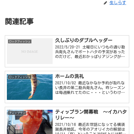
生しらす
関連記事
久しぶりのダブルヘッダー
ロックフィッシュ
2022/5/20-21 土曜日にいつもの通り勘
兵衛丸さんでボートハタの予定があった
のだけど、最近おかっぱりアジングが面
白いってのもあって、いろいろ悩んだ末
ダブルヘッダーとすることに・・・体力
大丈夫か？ やめときゃ良かった・・...
ホームの洗礼
ロックフィッシュ
2021/10/02 最近なかなか予約が取れな
い長井の第二勘兵衛丸さん。昨シーズン
は毎週乗れてたのに・・・というわけで
前回が荒天でキャンセルになってしまっ
たため、前回から約ひと月ぶりの乗船前
回はいいゲームができて、その後2回ア
ティップラン開幕戦 ～イカハタ
ウェイ...
ティップラン
リレー～
2021/10/16 最近お世話になってる横須
賀長井地区。今年のアオリイカの解禁は