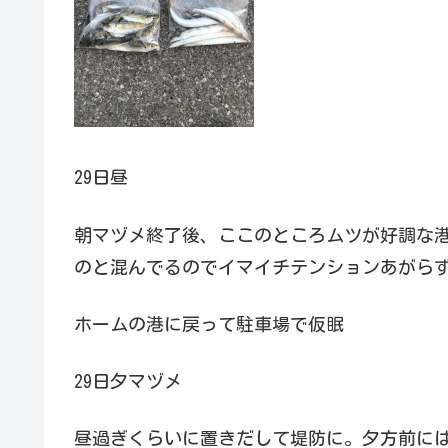
29日昼
朝マヅメ終了後、ここのところムツが好調な
のと混んでるのでイマイチテンションあがら
ホームの港に戻って駐車場で仮眠
29日夕マヅメ
昼過ぎくらいに置きだして堤防に。夕方前に