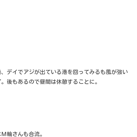
港、デイでアジが出ている港を回ってみるも風が強い
ず。後もあるので昼間は休憩することに。
はＭ輪さんも合流。