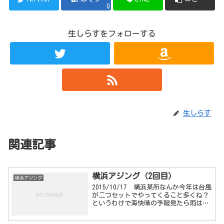
0
生しらすをフォローする
生しらす
関連記事
横浜アジング（2回目）
横浜アジング
2015/10/17 横浜某所なんか今年は台風
が二つセットでやってくること多くね？
というわけで海快晴の予報見たら雨はと
もかく風とうねりが結構な感じだったの
で朝ゆっくり寝て夕方に向けて魔界巡り