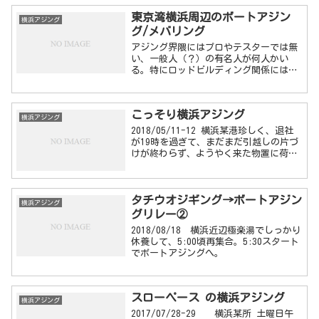
をしながら横浜へ向かう事に。金曜夜に
東京湾横浜周辺のボートアジン
LINEグルー...
横浜アジング
グ/メバリング
アジング界隈にはプロやテスターでは無
い、一般人（？）の有名人が何人かい
る。特にロッドビルディング関係には、
先駆者、探求者、研究者、変態
者・・・・・
こっそり横浜アジング
横浜アジング
2018/05/11-12 横浜某港珍しく、退社
が19時を過ぎて、まだまだ引越しの片づ
けが終わらず、ようやく来た物置に荷物
を移動したり、日曜日は車検があった
り、ちょっと車いじりやらなきゃだった
りで、わりと時間が無いので、全然いく
タチウオジギング→ボートアジン
気が無かった...
横浜アジング
グリレー②
2018/08/18 横浜近辺極楽湯でしっかり
休養して、5:00頃再集合。5:30スタート
でボートアジングへ。
スローペース の横浜アジング
横浜アジング
2017/07/28-29 横浜某所 土曜日午