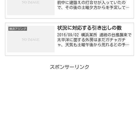
前中に建替えの打合せが入っていたの
で、その後の土曜夕方からを予定してた
けど、金曜夜が風もなく快適そうだった
ので、打合せが眠くなるのを覚悟で出
撃。 23時ごろ到着すると、先行してい
状況に対応する引き出しの数
たしょ...
横浜アジング
2016/09/02 横浜某所 連続の台風襲来で
太平洋に面する外房はまだガチャガチ
ャ、天気も土曜午後から荒れるとの予報
だったため、金曜夜から横浜へ。仕事終
わってから向かい、21時ごろついてみる
とアジンガーがちらほら。前日爆釣した
情報もあっ...
スポンサーリンク