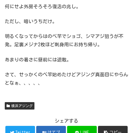
何にせよ外房そろそろ復活の兆し。
ただし、暗いうちだけ。
明るくなってからはのべ竿でショゴ、シマアジ狙うが不
発。足裏メジナ2枚ほど刺身用にお持ち帰り。
あまりの暑さに昼前には退散。
さて、せっかくのべ竿始めたけどアジング真面目にやらん
となぁ、、、、、
横浜アジング
シェアする
Twitter
はてブ
LINE
コピー