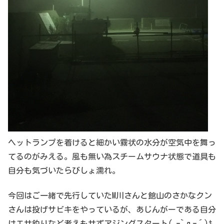
ヘットランプを着けると細かい霧状の水分が空気中を舞っ
てるのがみえる。風も無い為スチームサウナ状態で道具も
自分も気づいたらびしょ濡れ。
今回はご一緒で先行していたM川さんと館山のさかなクン
さんは投げサビキをやっているが、あじんがーである自分
はエサ釣りなど考えもせずアジングスタート( ｰ`дｰ´)ｷ