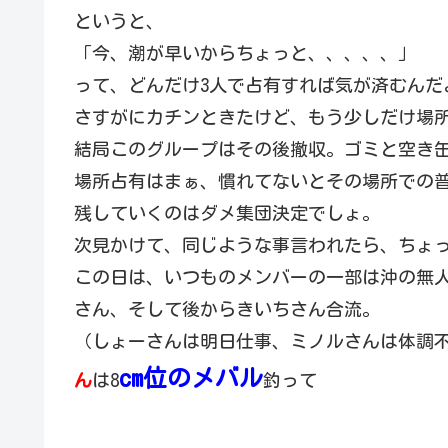
というと、
「今、潮が早いからちょっと、、、、、」
って、どんだけ3人で占有すれば気が済むんだ
さすがにカチンときたけど、もう少しだけ場
結局このグループはその後撤収。ゴミと空き
場所占有はまぁ、慣れてないとその場所での
残していくのはダメ集団決定でしょ。
次見かけて、同じような事言われたら、ちょ
この日は、いつものメンバーの一部は沖の無
さん、そして後からきいちさん合流。
（しょーさんは明日仕事、ミノルさんは体調
cm位のメバル
ん
は8
釣って