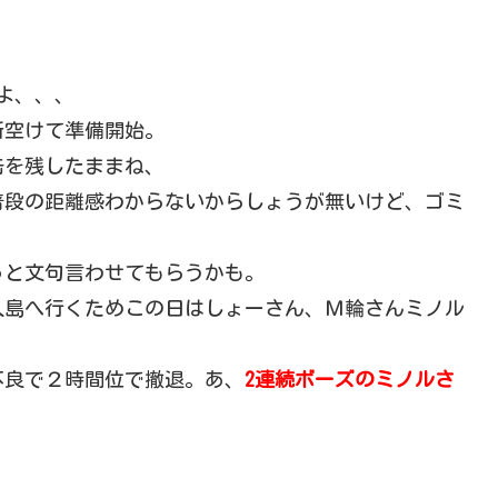
よ、、、
所空けて準備開始。
缶を残したままね、
普段の距離感わからないからしょうが無いけど、ゴミ
っと文句言わせてもらうかも。
人島へ行くためこの日はしょーさん、Ｍ輪さんミノル
不良で２時間位で撤退。あ、
2連続ボーズのミノルさ