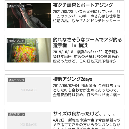
夜タチ調査とボートアジング
横浜アジング
2021/08/28 いつも定例にしている、月
一回のメンバーのゆーやさんはお仕事繁
忙期の為、なかさんとピンチヒッターか
いさんと行く予定が、なかさん家庭の事
情で参加不可に。急遽かいさんにお友達
のAさんを誘っていただき3名での出船
釣れなさそうなワームでアジ釣る
...
横浜アジング
選手権 In 横浜
2019/10/18 横浜SkyReadFG 雨予報に
負けず出船 前週の台風19号の影響も心
配だったけど、この日も天気予報は夕方
以降結構な雨。前日に船長に出船可否を
訪ねると「雨は降るけど風は大丈夫」と
のことで出船決定。 ...
横浜アジング2days
横浜アジング
2017/06/02-04 横浜某所 今週はちょっ
とした打ち合わせが土曜にあったので、
金曜夜釣行は諦め、打ち合わせ後に横浜
に行くつもりだった。 金曜午前中まで
は。 土曜の打ち合わせが午後からなの
と、深夜の風の具合が土曜夜...
サイズは良かったけど、、、、
横浜アジング
4月2日 新堤＠小湊本当は今回は朝マヅ
メを捨ててきたの方からランガンしなが