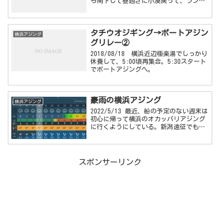
ら南下して昼過ぎに小湊戻って、ランガ
ンでダメだった場合でも夕マヅメだけ小
湊で撃てばボーズ無しでお土産持って帰
れるだろう、、、という計画だったのだ
タチウオジギング→ボートアジン
がいつも通り仕事終わっ...
横浜アジング
グリレー②
2018/08/18 横浜近辺極楽湯でしっかり
休養して、5:00頃再集合。5:30スタート
でボートアジングへ。
豪雨の横浜アジング
横浜アジング
2022/5/13 最近、船の予定のない週末は
初心に帰って横浜のオカッパリアジング
に行くようにしている。新潟遠征でも痛
感したけど、ボートの釣りと陸っぱりは
別物でやはりやっていないと勘も鈍るし
引き出しも増えない。というか減る。横
浜のア...
スポンサーリンク