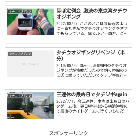
順番待ちの場所取りをした後、静かに車
中で仮眠。涼しくなったのでエンジン切
ほぼ定例会 激渋の東京湾タチウ
ったまま...
タチウオジギング
オジギング
2022/08/27 ここのとこほぼ毎週のよう
に三喜丸さんでタチウオジギングをさせ
てもらっている。餌＆ルアー両方、どち
らかというと餌（天秤）メインの船宿さ
んで、毎回ご一緒するジギングメンバ
ー、よこさん、モーリーさん、
タチウオジギングリベンジ（半
Kumaneko...
タチウオジギング
分）
2019/08/25 SkyreadFG前回のタチウオ
ジギングが惨敗だったので釣り仲間のフ
ミ氏に誘っていただいてタチジギ修行。
ご一緒するのはお久しぶりのM輪氏とは
じめましてのTwitterフォロアーのMASA
さん。どちらもタチジギはベテラン...
三連休の最終日でタチジギagain
タチウオジギング
2022/7/18 今三連休、本当は土曜日のハ
タゲーム後、翌日曜午後から横浜沖堤に
て最後のナイトゲームに行くつもりだっ
たのだけど、予報が悪くて順延に。三連
休残りの2日を何もしないのもアレなの
で、最終日にまたタチジギに行くことに
した。...
スポンサーリンク