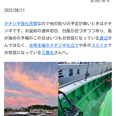
2022.08.16
2022/08/11
タチジギ強化月間
なので他の釣りの予定が無いときはタチ
ジギです。お盆前の連休初日、台風が近づきつつあり、風
が強めの予報のこの日はいつもお世話になっている
渡辺
さ
んではなく、
女帝主催のタチジギ仕立て
や冬の
スミイカ
で
お世話になっている
三喜丸
さんへ。