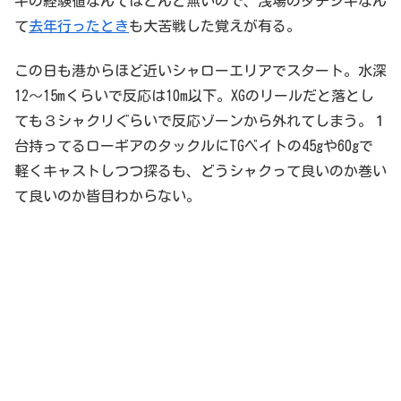
ギの経験値なんてほとんど無いので、浅場のタチジギなん
て
去年行ったとき
も大苦戦した覚えが有る。
この日も港からほど近いシャローエリアでスタート。水深
12～15mくらいで反応は10m以下。XGのリールだと落とし
ても３シャクリぐらいで反応ゾーンから外れてしまう。１
台持ってるローギアのタックルにTGベイトの45gや60gで
軽くキャストしつつ探るも、どうシャクって良いのか巻い
て良いのか皆目わからない。