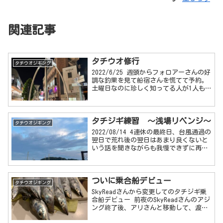
関連記事
タチウオ修行
タチウオジギング
2022/6/25 週頭からフォロアーさんの好
調な釣果を見て船宿さんを慌てて予約。
土曜日なのに珍しく知ってる人が1人も
いない渡辺。果たして・・・・ 荒れ模
様 前日からの低気圧の影響で予報は荒
れ模様。前日の金曜日は自宅にい...
タチジギ練習 ～浅場リベンジ～
タチウオジギング
2022/08/14 4連休の最終日、台風通過の
翌日で荒れ後の翌日はあまり良くないと
いう話を聞きながらも我慢できずに再び
三喜丸さんから。 浅場対策 前回の反省
を踏まえて今回は浅場攻略をメインに準
備をしてきた。...
ついに乗合船デビュー
タチウオジギング
SkyReadさんから変更してのタチジギ乗
合船デビュー 前夜のSkyReadさんのアジ
ング終了後、アリさんと移動して、渡辺
渡船の駐車場へ。 クーラーボックスで